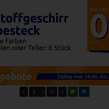
«
18
»