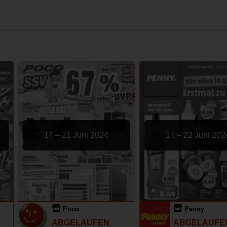
14 – 21 Juni 2024
17 – 22 Juni 202
Poco
Penny
ABGELAUFEN
ABGELAUFE