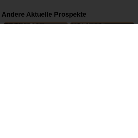
Andere Aktuelle Prospekte
16 – 22 Juni 2024
17 – 22 Juni 2024
tegut
REWE
ABGELAUFEN
ABGELAUFEN