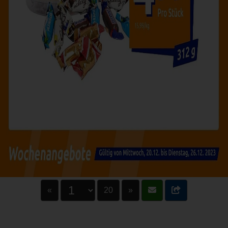
«
20
»