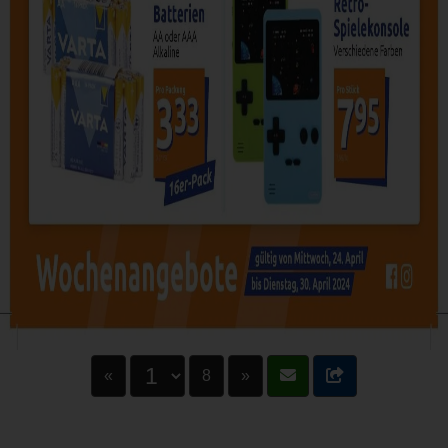
«
8
»