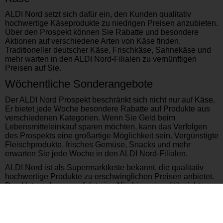
ALDI Nord setzt sich dafür ein, den Kunden qualitativ
hochwertige Käseprodukte zu niedrigen Preisen anzubieten.
Über den Prospekt können Sie Rabatte und besondere
Aktionen auf verschiedene Arten von Käse finden.
Traditioneller deutscher Käse, Frischkäse, Sahnekäse und
mehr warten in den ALDI Nord-Filialen zu vernünftigen
Preisen auf Sie.
Wöchentliche Sonderangebote
Der ALDI Nord Prospekt beschränkt sich nicht nur auf Käse.
Er bietet jede Woche besondere Rabatte auf Produkte aus
verschiedenen Kategorien. Wenn Sie Geld beim
Lebensmitteleinkauf sparen möchten, kann das Verfolgen
des Prospekts eine großartige Möglichkeit sein. Vergünstigte
Fleischprodukte, frisches Gemüse, Snacks und mehr
erwarten Sie jede Woche in den ALDI Nord-Filialen.
ALDI Nord ist als Supermarktkette bekannt, die qualitativ
hochwertige Produkte zu erschwinglichen Preisen anbietet.
Das Unternehmen verfolgt eine Niedrigpreispolitik nicht nur
für Käse, sondern für alle seine Produkte im Allgemeinen.
Darüber hinaus zeichnet es sich durch umweltfreundliche
Praktiken und Nachhaltigkeitsbemühungen aus.