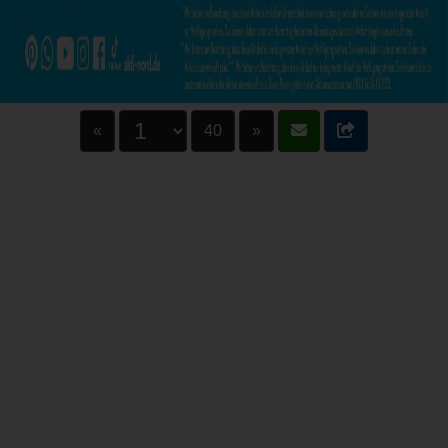
«
40
»