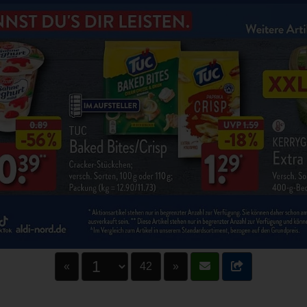
«
42
»