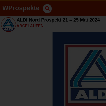
WProspekte
ALDI Nord Prospekt 21 – 25 Mai 2024
ABGELAUFEN