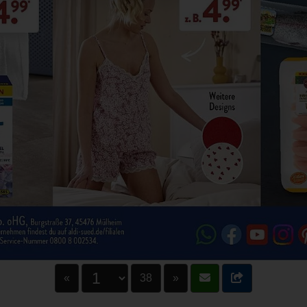
«
38
»