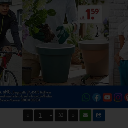
«
33
»