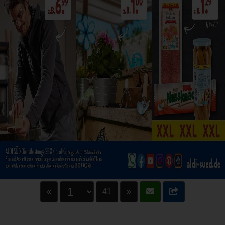
«
41
»