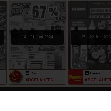
14 – 21 Juni 2024
17 – 22 Juni 202
Poco
Penny
ABGELAUFEN
ABGELAUFE
s
Nu
Da