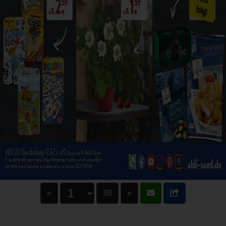
«
38
»