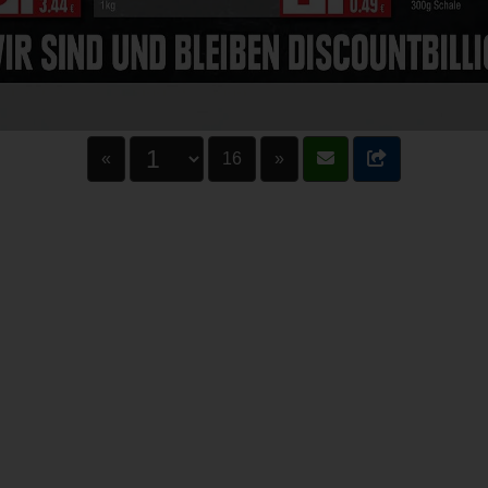
«
16
»