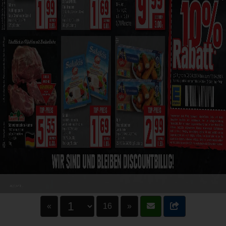
«
16
»