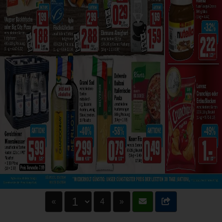
«
4
»