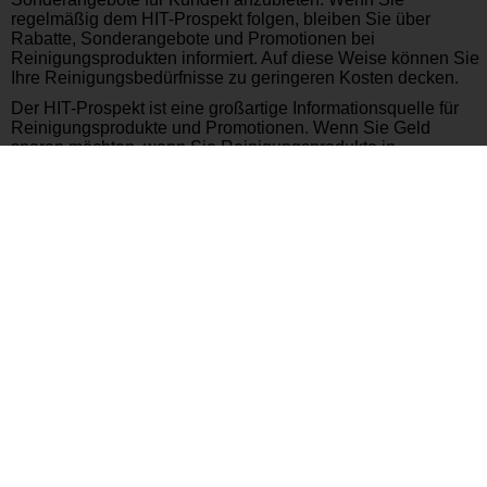
regelmäßig dem HIT-Prospekt folgen, bleiben Sie über
Rabatte, Sonderangebote und Promotionen bei
Reinigungsprodukten informiert. Auf diese Weise können Sie
Ihre Reinigungsbedürfnisse zu geringeren Kosten decken.
Der HIT-Prospekt ist eine großartige Informationsquelle für
Reinigungsprodukte und Promotionen. Wenn Sie Geld
sparen möchten, wenn Sie Reinigungsprodukte in
Deutschland kaufen, sollten Sie in Erwägung ziehen, HIT-
Geschäfte zu besuchen und den HIT-Prospekt im Auge zu
behalten. Sie können Ihr Zuhause sauber halten und dabei
Ihr Portemonnaie schützen.
Bitte beachten Sie, dass der HIT-Prospekt regelmäßig
aktualisiert wird, daher sollten Sie ihn regelmäßig
überprüfen, um keine neuen Möglichkeiten zu verpassen.
Beim Kauf von Reinigungsprodukten in Deutschland haben
Sie mit HIT qualitativ hochwertige und kostengünstige
Optionen.
Andere Aktuelle Prospekte