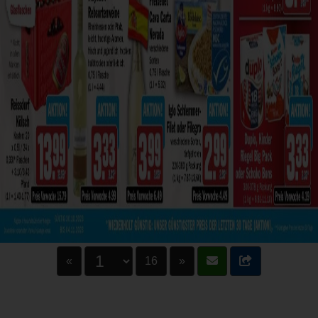
«
16
»