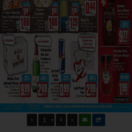
«
4
»