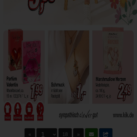
«
18
»