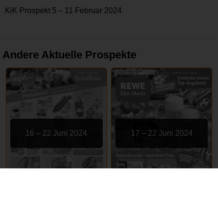
KiK Prospekt 5 – 11 Februar 2024
Andere Aktuelle Prospekte
16 – 22 Juni 2024
17 – 22 Juni 2024
tegut
REWE
ABGELAUFEN
ABGELAUFEN