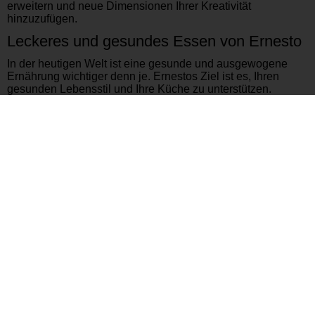
erweitern und neue Dimensionen Ihrer Kreativität
hinzuzufügen.
Leckeres und gesundes Essen von Ernesto
In der heutigen Welt ist eine gesunde und ausgewogene
Ernährung wichtiger denn je. Ernestos Ziel ist es, Ihren
gesunden Lebensstil und Ihre Küche zu unterstützen.
Küchengeräte helfen Ihnen, Mahlzeiten auf natürliche und
gesunde Weise zuzubereiten. Insbesondere Kochgeschirr
und Gewürzmühlen sind so konzipiert, dass sie den
Geschmack Ihrer Mahlzeiten verbessern und gesundes
Kochen erleichtern.
Wir wissen alle, dass qualitativ hochwertige Produkte oft
ihren Preis haben. Aber Ernesto möchte diese Situation
ändern. Die Produkte des Unternehmens bieten Kunden ein
erschwingliches und kosteneffektives Einkaufserlebnis. So
können Sie hochwertige Küchenutensilien zu
erschwinglichen Preisen kaufen und lange verwenden.
Machen Sie Ihr Küchenerlebnis mit den großartigen
Produkten der Marke Ernesto angenehmer und effizienter.
Genießen Sie das Kochen mit hochwertigen Küchengeräten
und -werkzeugen, kreieren Sie köstliche Mahlzeiten für Ihre
Lieben und probieren Sie neue Rezepte aus, um Ihre