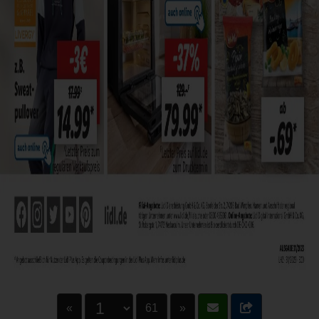
«
61
»