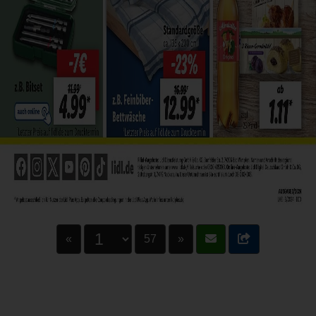
«
57
»