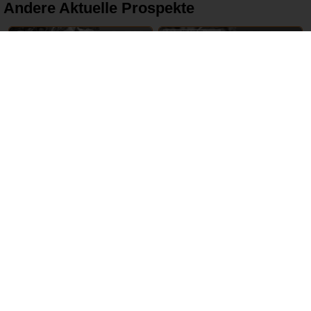
Andere Aktuelle Prospekte
16 – 22 Juni 2024
17 – 22 Juni 2024
tegut
REWE
ABGELAUFEN
ABGELAUFEN