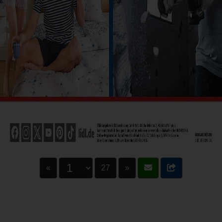
«
27
»