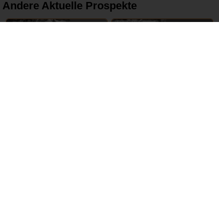
Andere Aktuelle Prospekte
16 – 22 Juni 2024
17 – 22 Juni 2024
tegut
REWE
ABGELAUFEN
ABGELAUFEN