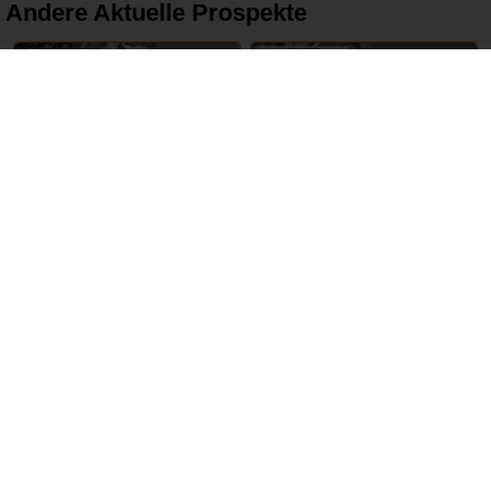
Andere Aktuelle Prospekte
16 – 22 Juni 2024
17 – 22 Juni 2024
tegut
REWE
ABGELAUFEN
ABGELAUFEN