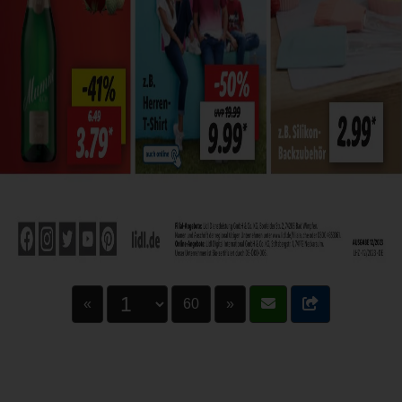
«
60
»