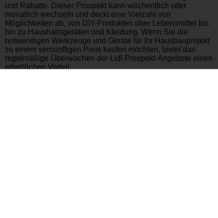
und Rabatte. Dieser Prospekt kann wöchentlich oder
monatlich wechseln und deckt eine Vielzahl von
Möglichkeiten ab, von DIY-Produkten über Lebensmittel bis
hin zu Haushaltsgeräten und Kleidung. Wenn Sie die
notwendigen Werkzeuge und Geräte für Ihr Hausbauprojekt
zu einem vernünftigen Preis kaufen möchten, bietet das
regelmäßige Überwachen der Lidl Prospekt-Angebote einen
erheblichen Vorteil.
Durch regelmäßige Überprüfung des Lidl Prospekts
verpassen Sie keine aktuellen Möglichkeiten. Das Wissen
um die Veröffentlichungstermine des Prospekts und der
Besuch der Lidl-Filialen an diesen Terminen helfen Ihnen,
die Gelegenheit zu nutzen. Finden Sie heraus, welche DIY-
Produkte Sie für Ihre Hausprojekte benötigen, was es Ihnen
ermöglicht, sich auf die ermäßigten Artikel im Prospekt zu
konzentrieren.
Der Vergleich der Angebote des Lidl Prospekts mit den
Preisen anderer Geschäfte ermöglicht Ihnen einen wirklich
profitablen Kauf. Produkte mit hoher Nachfrage können
schnell ausverkauft sein. Daher ist es wichtig, sofort zu
handeln, wenn Sie die betroffenen Produkte sehen. DIY-
Produkte von Marken wie Parkside, die von der Lidl-Filiale
angeboten werden, sind eine großartige Option, die Qualität
zu einem erschwinglichen Preis bietet.