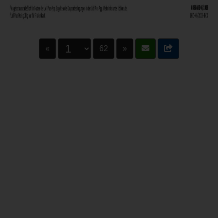
«
62
»