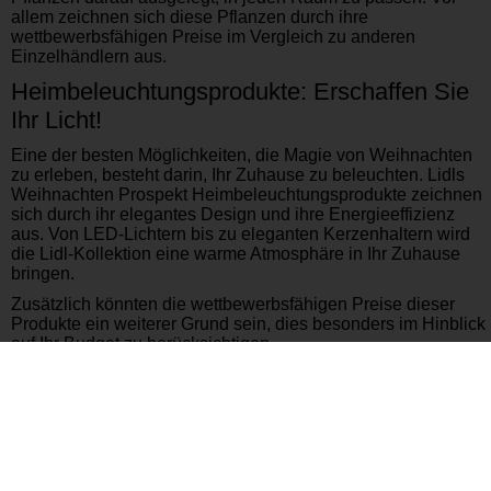
allem zeichnen sich diese Pflanzen durch ihre
wettbewerbsfähigen Preise im Vergleich zu anderen
Einzelhändlern aus.
Heimbeleuchtungsprodukte: Erschaffen Sie
Ihr Licht!
Eine der besten Möglichkeiten, die Magie von Weihnachten
zu erleben, besteht darin, Ihr Zuhause zu beleuchten. Lidls
Weihnachten Prospekt Heimbeleuchtungsprodukte zeichnen
sich durch ihr elegantes Design und ihre Energieeffizienz
aus. Von LED-Lichtern bis zu eleganten Kerzenhaltern wird
die Lidl-Kollektion eine warme Atmosphäre in Ihr Zuhause
bringen.
Zusätzlich könnten die wettbewerbsfähigen Preise dieser
Produkte ein weiterer Grund sein, dies besonders im Hinblick
auf Ihr Budget zu berücksichtigen.
Dekorieren Sie Ihr Zuhause, verzaubern Sie
Ihre Lieben!
Weihnachten ist eine Zeit des Zusammenkommens und
Teilens durch die Dekoration unserer Häuser. Die
Dekorationsprodukte im Lidl Weihnachten Prospekt sind eine