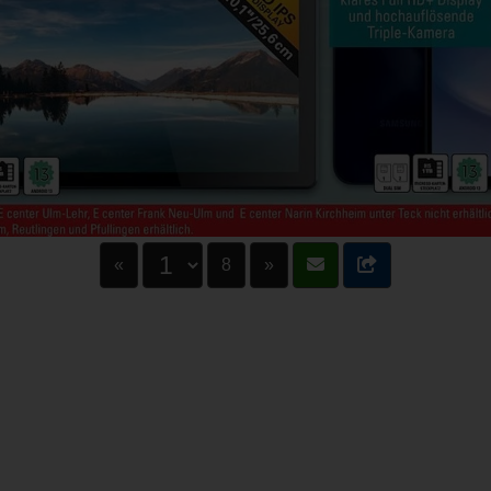
«
8
»