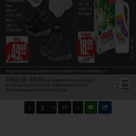
«
40
»