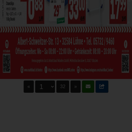
«
32
»