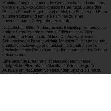
Marktkauf begleitet immer die Gemeinschaft und vor allem,
wenn die Back-to-School-Saison näher rückt, wurde das
“Back to School”-Angebot vorbereitet, um Schüler und Eltern
zu unterstützen und für viele Familien zu einer
unverzichtbaren Gelegenheit zu werden.
Notizbücher, Stifte, Radiergummis, Bleistiftspitzer und viele
andere Schreibwaren warten auf dich mit speziellen
Rabatten im Rahmen der Aktion. Die Auswahl eines
Schulrucksacks ist sehr wichtig. Marktkauf bietet passende,
qualitativ hochwertige und funktionale Schulranzen zu
erschwinglichen Preisen an, die den Interessen der Schüler
entsprechen.
Eine gesunde Ernährung ist entscheidend für eine
erfolgreiche Elternphase. Marktkauf bietet eine große
Auswahl an Produkten, von gesunden Snacks bis hin zu
frischem Obst und Gemüse, alles zu besonderen
Sonderpreisen, um eine ausgewogene Ernährung zu
unterstützen.
Back-to-School-Aktionen beginnen typischerweise am Ende
der Sommerferien und dauern das ganze Schuljahr über an.
Die Start- und Enddaten der Kampagne können sich jedes
Jahr ändern. Daher empfehlen wir, die Startdatum der Aktion
in den Marktkauf-Filialen zu überprüfen.