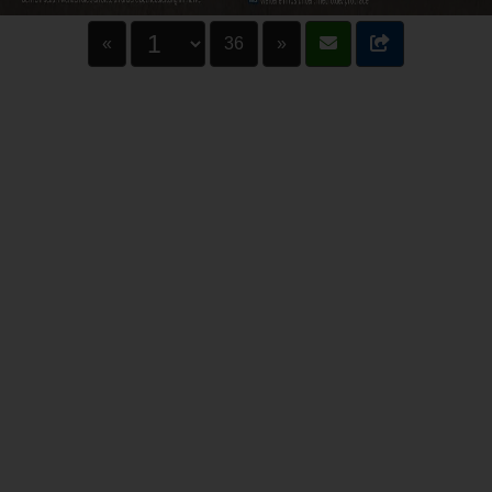
«
36
»