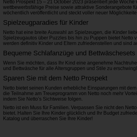
Netto Prospekt 15 – 21 October 2023 präsentiert jede Woche 
wettbewerbsfähige Preise sowie attraktive Sonderangebote fü
wöchentlich veröffentlicht und steckt voller neuer Möglichkeite
Spielzeugparadies für Kinder
Netto hat eine breite Auswahl an Spielzeugen, die Kinder li
Spielzeugautos über Puzzles bis hin zu Puppen bietet Netto 
werden definitiv Kinder und Eltern zufriedenstellen und sind
Bequeme Schlafanzüge und Bettwäschesets
Wenn Sie möchten, dass Ihr Kind eine angenehme Nachtruhe ha
und Bettwäsche für alle Altersgruppen und Stile zu erschwing
Sparen Sie mit dem Netto Prospekt
Netto bietet seinen Kunden erhebliche Einsparungen mit dem 
die Teilnahme am Treueprogramm von Netto noch mehr Vorteile
indem Sie Netto’s Sichtweise folgen.
Netto ist ein Muss für Familien. Verpassen Sie nicht den Net
bietet. Halten Sie Ihre Kinder glücklich und Ihr Budget zufr
Katalog und überraschen Sie Ihre Kinder!