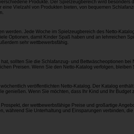
verschiedene Produkte. Der Spielzeugbereich wird besonders d
r eine Vielzahl von Produkten bieten, von bequemen Schlafanz
n.
eben werden. Jede Woche im Spielzeugbereich des Netto-Katalog
viele Optionen, damit Kinder Spaß haben und an lehrreichen Sp
 außerdem sehr wettbewerbsfähig.
t, sollten Sie die Schlafanzug- und Bettwäscheoptionen bei Ne
lichen Preisen. Wenn Sie den Netto-Katalog verfolgen, bleiben
wöchentlich veröffentlichten Netto-Katalog. Der Katalog enthäl
 genießen. Wenn Sie möchten, dass Ihr Kind und Ihr Budget zuf
to Prospekt, der wettbewerbsfähige Preise und großartige Ange
ieden, während Sie Unterhaltung und Einsparungen verbinden, die