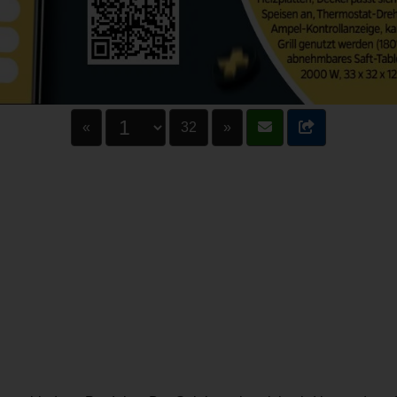
«
32
»