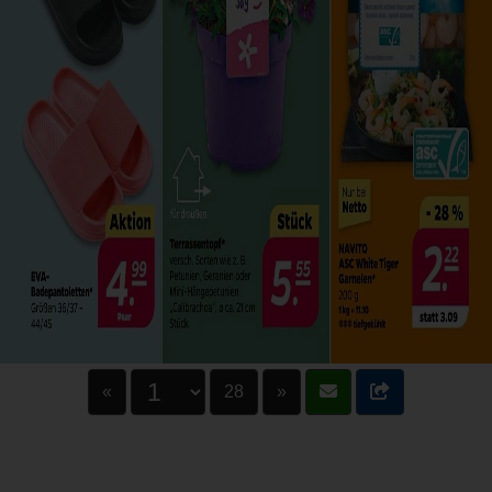
«
28
»