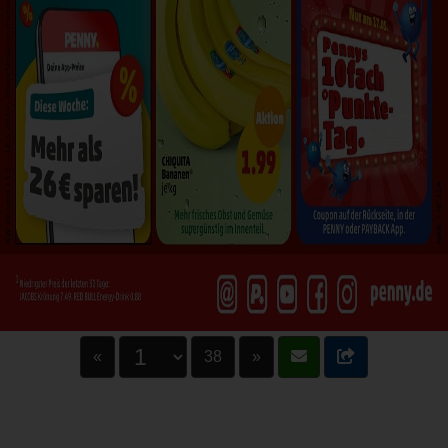
«
38
»