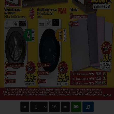
«
16
»