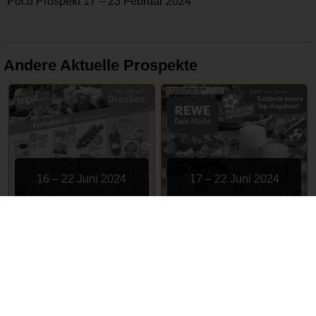
Poco Prospekt 17 – 23 Februar 2024
Andere Aktuelle Prospekte
16 – 22 Juni 2024
17 – 22 Juni 2024
tegut
REWE
ABGELAUFEN
ABGELAUFEN