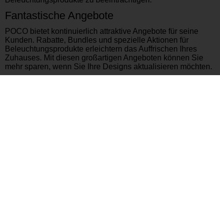
Fantastische Angebote
POCO bietet kontinuierlich attraktive Angebote für seine
Kunden. Rabatte, Bundles und spezielle Aktionen für
Beleuchtungsprodukte erleichtern das Auffrischen Ihres
Zuhauses. Mit diesen großartigen Angeboten können Sie
mehr sparen, wenn Sie Ihre Designs aktualisieren möchten.
POCO ist eine großartige Quelle für Ihre
Beleuchtungsbedürfnisse zu Hause. Mit wettbewerbsfähigen
Preisen, aufregenden Aktionen und tollen Angeboten war
das Auffrischen Ihres Zuhauses noch nie einfacher. Wenn
Sie POCO besuchen, finden Sie alles, was Sie brauchen, um
die Atmosphäre in Ihrem Zuhause zu verändern. Denken Sie
daran, dass Ihr Zuhause Ihren persönlichen Stil
widerspiegeln sollte, und POCO kann dabei helfen.
Andere Aktuelle Prospekte