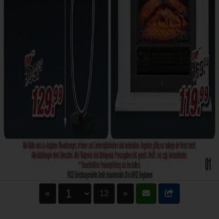
«
12
»