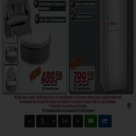
«
14
»