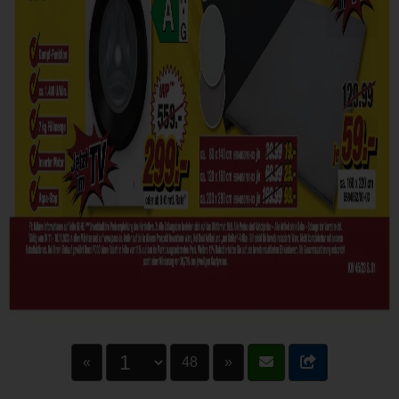
«
48
»