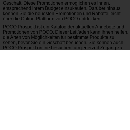
Geschäft. Diese Promotionen ermöglichen es Ihnen,
entsprechend Ihrem Budget einzukaufen. Darüber hinaus
können Sie die neuesten Promotionen und Rabatte leicht
über die Online-Plattform von POCO entdecken.
POCO Prospekt ist ein Katalog der aktuellen Angebote und
Promotionen von POCO. Dieser Leitfaden kann Ihnen helfen,
die Arten von Möglichkeiten für bestimmte Produkte zu
sehen, bevor Sie ein Geschäft besuchen. Sie können auch
POCO Prospekt online besuchen, um jederzeit Zugang zu
den neuesten Informationen zu haben.
Kurz gesagt, beim Möbelkauf in Deutschland sollten Sie an
POCO Möbelgeschäfte denken. Mit wettbewerbsfähigen
Preisen, vielfältigen Produkten und attraktiven Promotionen
ist POCO eine großartige Ressource, um Ihr Zuhause zu
dekorieren. Wenn Sie POCO Prospekt folgen, werden Sie
die besten Angebote nicht verpassen. Um großartige
Angebote in der Welt der POCO-Möbel zu entdecken,
besuchen Sie Ihr nächstgelegenes Geschäft oder kaufen Sie
jetzt online. Denken Sie daran, POCO bietet großartige
Optionen für jedes Budget.