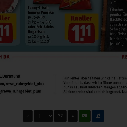
«
32
»