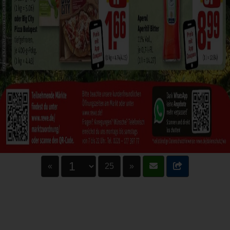
«
25
»