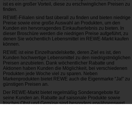
ist es ein großer Vorteil, diese zu erschwinglichen Preisen zu
finden.
REWE-Filialen sind fast überall zu finden und bieten niedrige
Preise sowie eine große Auswahl an Produkten, um den
Kunden ein hervorragendes Einkaufserlebnis zu bieten. In
dieser Broschüre werden die niedrigen Preise aufgeführt, zu
denen Sie wöchentlich Lebensmittel im REWE-Markt kaufen
können.
REWE ist eine Einzelhandelskette, deren Ziel es ist, den
Kunden hochwertige Lebensmittel zu den niedrigstmöglichen
Preisen anzubieten. Dank wöchentlicher Rabatte und
Aktionen haben Kunden die Möglichkeit, bei verschiedenen
Produkten jede Woche viel zu sparen. Neben
Markenprodukten bietet REWE auch die Eigenmarke “Ja!” zu
günstigen Preisen an.
Der REWE-Markt bietet regelmäßig Sonderangebote für
seine Kunden an. Rabatte auf saisonale Produkte sowie
frisches Obst und Gemüse sind besonders erwähnenswert.
Zum Beispiel werden Früchte wie Erdbeeren, Kirschen und
Brombeeren während der Sommermonate, wenn die
Obstsaison beginnt, stark rabattiert. Darüber hinaus können
während besonderer Anlässe und Feiertage zusätzliche
Rabatte und Sonderangebote angeboten werden.