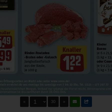
«
30
»