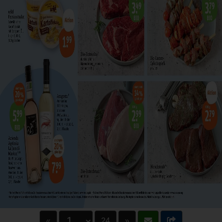
«
24
»