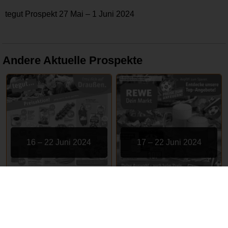
tegut Prospekt 27 Mai – 1 Juni 2024
Andere Aktuelle Prospekte
16 – 22 Juni 2024
17 – 22 Juni 2024
tegut
REWE
ABGELAUFEN
ABGELAUFEN