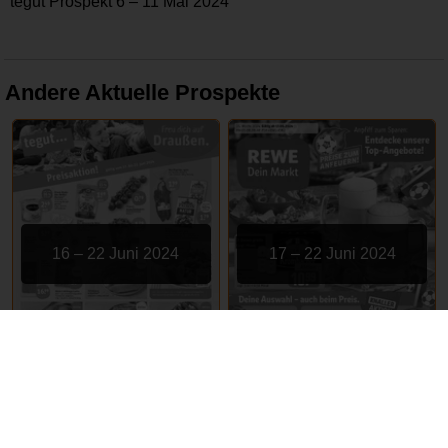
tegut Prospekt 6 – 11 Mai 2024
Andere Aktuelle Prospekte
16 – 22 Juni 2024
17 – 22 Juni 2024
tegut
REWE
ABGELAUFEN
ABGELAUFEN