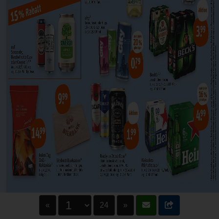
«
24
»