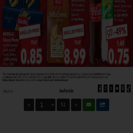
«
51
»