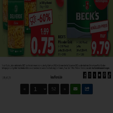
«
52
»