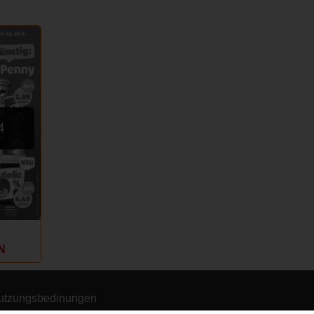
4
N
tzungsbedinungen