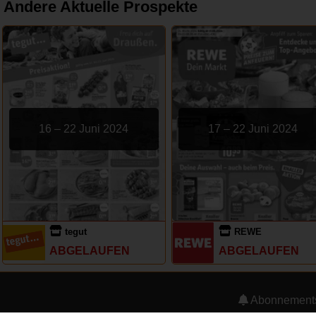
Andere Aktuelle Prospekte
16 – 22 Juni 2024
17 – 22 Juni 2024
tegut
REWE
ABGELAUFEN
ABGELAUFEN
Abonnement