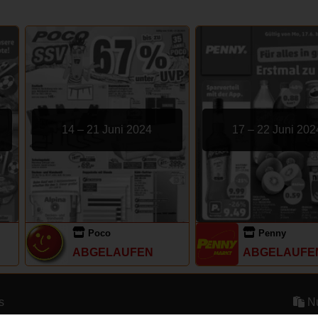
14 – 21 Juni 2024
17 – 22 Juni 202
Poco
Penny
ABGELAUFEN
ABGELAUFE
s
Nu