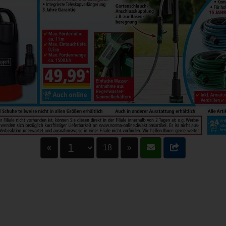
«
18
»