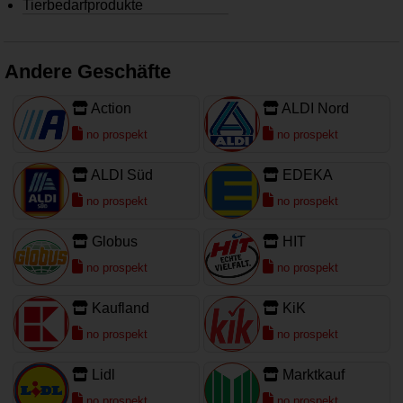
Tierbedarfprodukte
Andere Geschäfte
Action
ALDI Nord
no prospekt
no prospekt
ALDI Süd
EDEKA
no prospekt
no prospekt
Globus
HIT
no prospekt
no prospekt
Kaufland
KiK
no prospekt
no prospekt
Lidl
Marktkauf
no prospekt
no prospekt