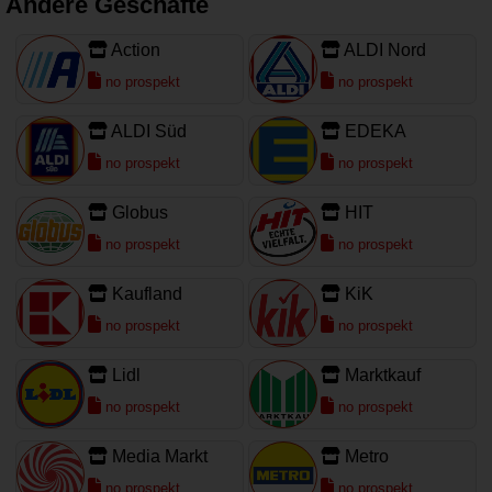
Andere Geschäfte
Action
ALDI Nord
no prospekt
no prospekt
ALDI Süd
EDEKA
no prospekt
no prospekt
Globus
HIT
no prospekt
no prospekt
Kaufland
KiK
no prospekt
no prospekt
Lidl
Marktkauf
no prospekt
no prospekt
Media Markt
Metro
no prospekt
no prospekt